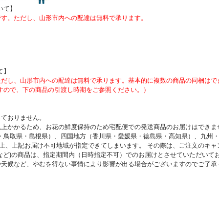
いて
】
）です。ただし、山形市内への配達は無料で承ります。
て】
。ただし、山形市内への配達は無料で承ります。基本的に複数の商品の同梱はで
すので、下の商品の引渡し時期をご参照ください。）
っておりません。
以上かかるため、お花の鮮度保持のため宅配便での発送商品のお届けはできま
・鳥取県・島根県）、四国地方（香川県・愛媛県・徳島県・高知県）、九州
係上、上記お届け不可地域が指定できてしまいます。 その際は、ご注文のキ
スなど)の商品は、指定期間内（日時指定不可）でのお届けとさせていただいて
や天候など、やむを得ない事情により影響が出る場合がございますのでご了承