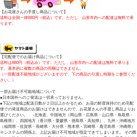
【お花屋さんの手渡し商品について
】
送料は全国一律880円（税込）です。ただし、山形市内への配達は無料で承
ります。
【宅配便でのお届け商品について】
送料は880円（税込み）です。ただし、山形市内への配達は無料で承りま
す。基本的に複数の商品の同梱はできません。
（一部配達不能地域がございますので、下の商品の引渡し時期をご参照くだ
さい。）
一部お届け不可能地域について
●日本国外へのご発送は一切承っておりません。
●下記の地域は配送日数が２日以上かかるため、お花の鮮度保持のため宅配
便での発送商品のお届けはできませんので、お花屋さんの手渡し商品よりお
選びください。 -北海道、中国地方（岡山県・広島県・山口県・鳥取県・
島根県）、四国地方（香川県・愛媛県・徳島県・高知県）、九州・沖縄地方
（福岡県・佐賀県・長崎県・大分県・熊本県・宮崎県・鹿児島県・沖縄県）
※システムの関係上、上記お届け不可地域が指定できてしまいます。 その際