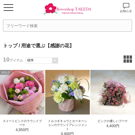
お知らせ
トップ
/ 用途で選ぶ【感謝の花】
10
アイテム
SOLD
スイートピンクのラウンドブ
トルコギキョウとカーネーシ
ピンクの優しいブーケ
ーケ
ョンのラウンドアレンジメン
4,400円
ト
4,950円
4,400円