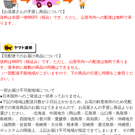
【お花屋さんの手渡し商品について
】
送料は全国一律880円（税込）です。ただし、山形市内への配達は無料で承
ります。
【宅配便でのお届け商品について】
送料は880円（税込み）です。ただし、山形市内への配達は無料で承りま
す。基本的に複数の商品の同梱はできません。
（一部配達不能地域がございますので、下の商品の引渡し時期をご参照くだ
さい。）
一部お届け不可能地域について
●日本国外へのご発送は一切承っておりません。
●下記の地域は配送日数が２日以上かかるため、お花の鮮度保持のため宅配
便での発送商品のお届けはできませんので、お花屋さんの手渡し商品よりお
選びください。 -北海道、中国地方（岡山県・広島県・山口県・鳥取県・
島根県）、四国地方（香川県・愛媛県・徳島県・高知県）、九州・沖縄地方
（福岡県・佐賀県・長崎県・大分県・熊本県・宮崎県・鹿児島県・沖縄県）
※システムの関係上、上記お届け不可地域が指定できてしまいます。 その際