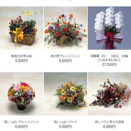
敬老の日寄せ鉢
秋の野アレンジメント
胡蝶蘭（白） 3本立 30輪
(つぼみ含む)以上
5,500円
6,600円
27,500円
花いっぱいアレンジメント
花いっぱいブーケ
赤いバラと実りの花束
6,600円
5,500円
6,600円