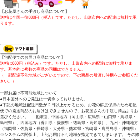
【お花屋さんの手渡し商品について
】
送料は全国一律880円（税込）です。ただし、山形市内への配達は無料で承
ります。
【宅配便でのお届け商品について】
送料は880円（税込み）です。ただし、山形市内への配達は無料で承りま
す。基本的に複数の商品の同梱はできません。
（一部配達不能地域がございますので、下の商品の引渡し時期をご参照くだ
さい。）
一部お届け不可能地域について
●日本国外へのご発送は一切承っておりません。
●下記の地域は配送日数が２日以上かかるため、お花の鮮度保持のため宅配
便での発送商品のお届けはできませんので、お花屋さんの手渡し商品よりお
選びください。 -北海道、中国地方（岡山県・広島県・山口県・鳥取県・
島根県）、四国地方（香川県・愛媛県・徳島県・高知県）、九州・沖縄地方
（福岡県・佐賀県・長崎県・大分県・熊本県・宮崎県・鹿児島県・沖縄県）
※システムの関係上、上記お届け不可地域が指定できてしまいます。 その際