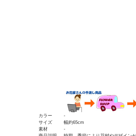
カラー
-
サイズ
幅約65cm
素材
-
商品説明
時期 季節により花材やデザイン