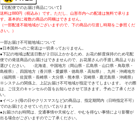
【宅配便でのお届け商品について】
送料は880円（税込み）です。ただし、山形市内への配達は無料で承りま
す。基本的に複数の商品の同梱はできません。
（一部配達不能地域がございますので、下の商品の引渡し時期をご参照くだ
さい。）
一部お届け不可能地域について
●日本国外へのご発送は一切承っておりません。
●下記の地域は配送日数が２日以上かかるため、お花の鮮度保持のため宅配
便での発送商品のお届けはできませんので、お花屋さんの手渡し商品よりお
選びください。 -北海道、中国地方（岡山県・広島県・山口県・鳥取県・
島根県）、四国地方（香川県・愛媛県・徳島県・高知県）、九州・沖縄地方
（福岡県・佐賀県・長崎県・大分県・熊本県・宮崎県・鹿児島県・沖縄県）
※システムの関係上、上記お届け不可地域が指定できてしまいます。 その際
は、ご注文のキャンセルの旨をお知らせさせて頂きます。予めご了承くださ
い。
●イベント(母の日やクリスマスなど)の商品は、指定期間内（日時指定不可）
でのお届けとさせていただいております。
●お届けのお時間は、交通事情や天候など、やむを得ない事情により影響が
出る場合がございますのでご了承ください。